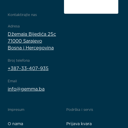
Kontaktirajte nas
Adresa
Džemala Bijedića 25c
71000 Sarajevo
Bosna i Hercegovina
Broj telefona
+387-33-407-935
Email
info@gemma.ba
Impresum
Podrška i servis
O nama
Prijava kvara