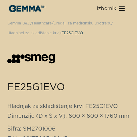
Izbornik
Gemma B&D
Healthcare
Uređaji za medicinsku upotrebu
Hladnjaci za skladištenje krvi
FE25G1EVO
FE25G1EVO
Hladnjak za skladištenje krvi FE25G1EVO
Dimenzije (D x Š x V): 600 × 600 × 1760 mm
Šifra: SM2701006