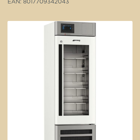
EAN: 8017709342043