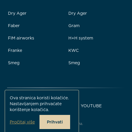
Dry Ager
Dry Ager
Faber
Gram
FIM airworks
H+H system
Franke
KWC
Smeg
Smeg
Ova stranica koristi kolačiće.
Nastavljanjem prihvaćate
FACEBOOK
INSTAGRAM
YOUTUBE
korištenje kolačića.
Pročitaj više
Prihvati
© Gemma B&D 2026. Sva prava pridržana.
Dizajnirao i razvio
Neuralab
.