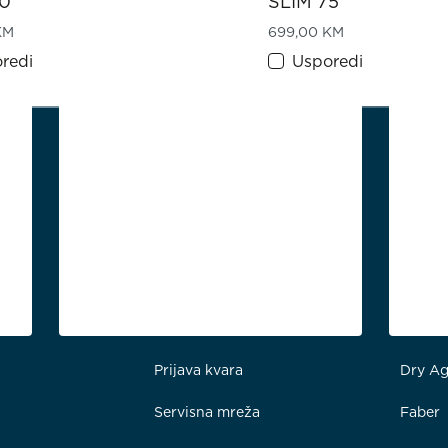
50
SLIM 75
KM
699,00
KM
redi
Usporedi
Podrška i servis
Kućans
Prijava kvara
Dry Ag
Servisna mreža
Faber