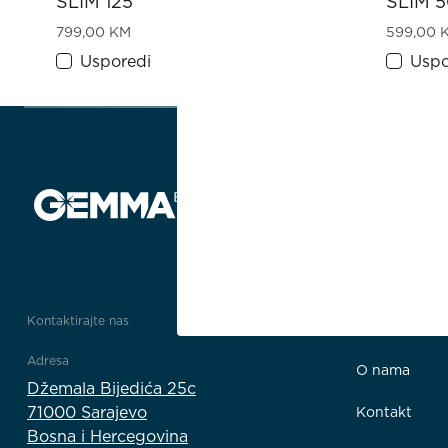
SLIM 125
SLIM 
799,00
KM
599,00
Usporedi
Uspo
Kontaktirajte nas
Impresum
Adresa
O nama
Džemala Bijedića 25c
71000 Sarajevo
Kontakt
Bosna i Hercegovina