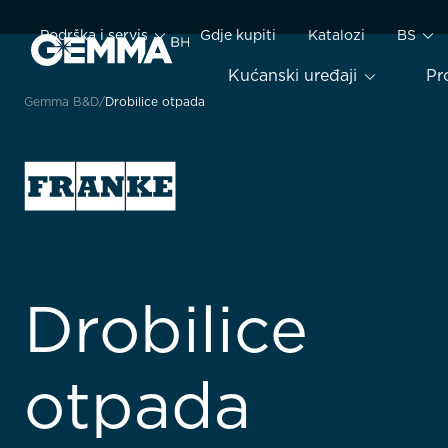
Podrška i servis
Gdje kupiti
Katalozi
BS
Kućanski uređaji
Pr
Gemma B&D
Drobilice otpada
Drobilice
otpada