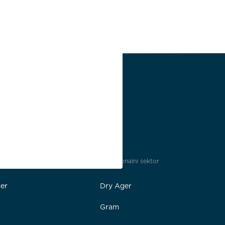
tvo
Profesionalni sektor
er
Dry Ager
Gram