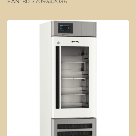
EAN: 8017709342036