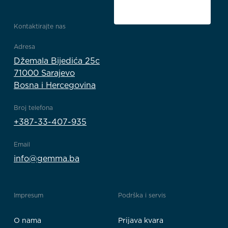
Kontaktirajte nas
Adresa
Džemala Bijedića 25c
71000 Sarajevo
Bosna i Hercegovina
Broj telefona
+387-33-407-935
Email
info@gemma.ba
Impresum
Podrška i servis
O nama
Prijava kvara