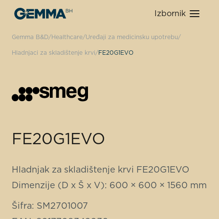
Izbornik
Gemma B&D
Healthcare
Uređaji za medicinsku upotrebu
Hladnjaci za skladištenje krvi
FE20G1EVO
FE20G1EVO
Hladnjak za skladištenje krvi FE20G1EVO
Dimenzije (D x Š x V): 600 × 600 × 1560 mm
Šifra: SM2701007