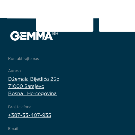
1
2
3
1/3
Kontaktirajte nas
Adresa
Džemala Bijedića 25c
71000 Sarajevo
Bosna i Hercegovina
Broj telefona
+387-33-407-935
Email