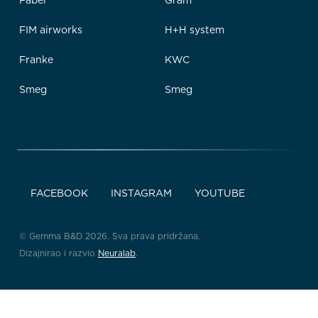
Faber
Gram
FIM airworks
H+H system
Franke
KWC
Smeg
Smeg
FACEBOOK
INSTAGRAM
YOUTUBE
© Gemma B&D 2026. Sva prava pridržana.
Dizajnirao i razvio
Neuralab
.