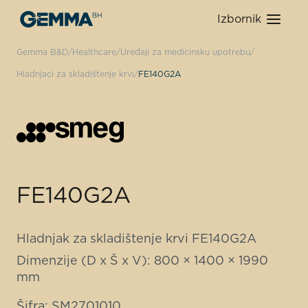
Izbornik
Gemma B&D
Healthcare
Uređaji za medicinsku upotrebu
Hladnjaci za skladištenje krvi
FE140G2A
FE140G2A
Hladnjak za skladištenje krvi FE140G2A
Dimenzije (D x Š x V): 800 × 1400 × 1990
mm
Šifra: SM2701010