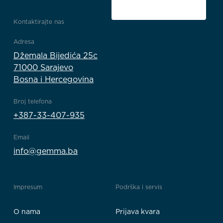
Kontaktirajte nas
Adresa
Džemala Bijedića 25c
71000 Sarajevo
Bosna i Hercegovina
Broj telefona
+387-33-407-935
Email
info@gemma.ba
Impresum
Podrška i servis
O nama
Prijava kvara