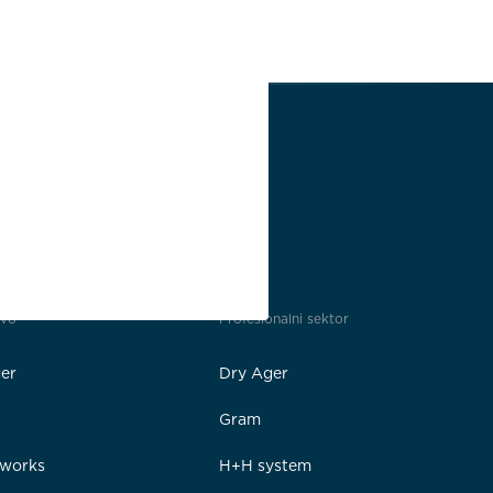
tvo
Profesionalni sektor
er
Dry Ager
Gram
rworks
H+H system