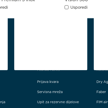
redi
Usporedi
Podrška i servis
Kućans
Prijava kvara
Dry Ag
Servisna mreža
Faber
enja
Upit za rezervne dijelove
FIM ai