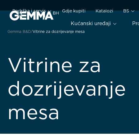
Podrška i servis
Gdje kupiti
Katalozi
BS
Kućanski uređaji
Pr
Gemma B&D
Vitrine za dozrijevanje mesa
Vitrine za
dozrijevanje
mesa