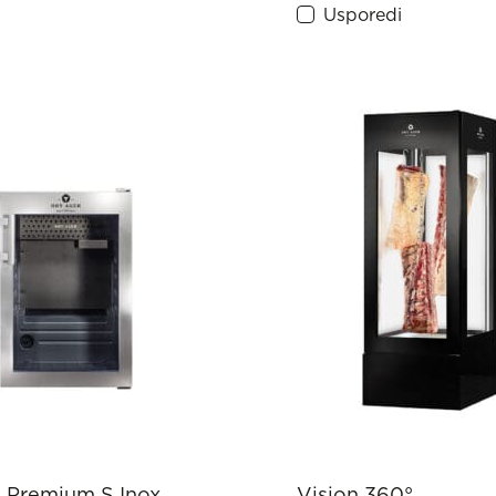
Usporedi
 Premium S Inox
Vision 360°