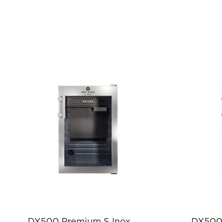
DX500 Premium S Inox
DX500