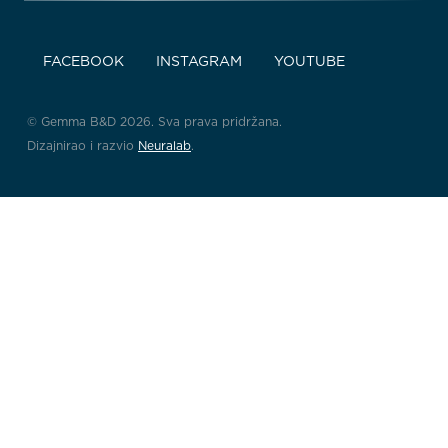
FACEBOOK
INSTAGRAM
YOUTUBE
© Gemma B&D 2026. Sva prava pridržana.
Dizajnirao i razvio
Neuralab
.