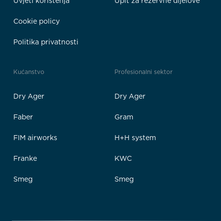
Uvjeti korištenja
Upit za rezervne dijelove
Cookie policy
Politika privatnosti
Kućanstvo
Profesionalni sektor
Dry Ager
Dry Ager
Faber
Gram
FIM airworks
H+H system
Franke
KWC
Smeg
Smeg