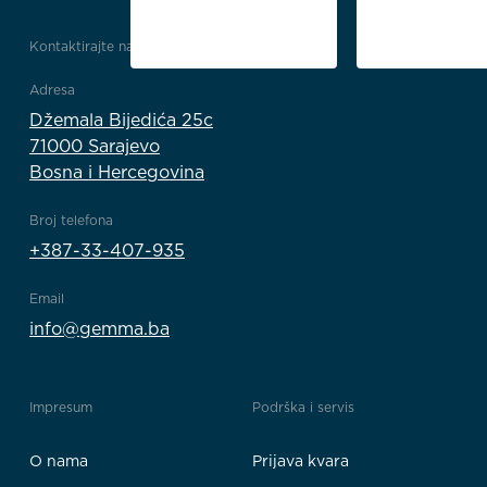
Kontaktirajte nas
Adresa
Džemala Bijedića 25c
71000 Sarajevo
Bosna i Hercegovina
Broj telefona
+387-33-407-935
Email
info@gemma.ba
Impresum
Podrška i servis
O nama
Prijava kvara