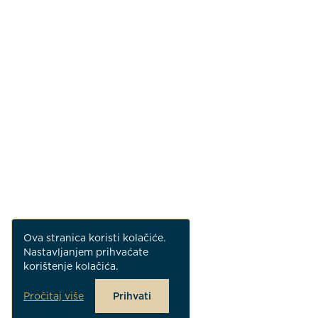
Ova stranica koristi kolačiće.
Nastavljanjem prihvaćate
korištenje kolačića.
Pročitaj više
Prihvati