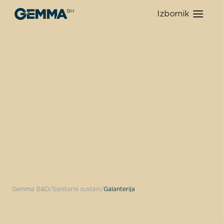
Izbornik
Gemma B&D
Sanitarni sustavi
Galanterija