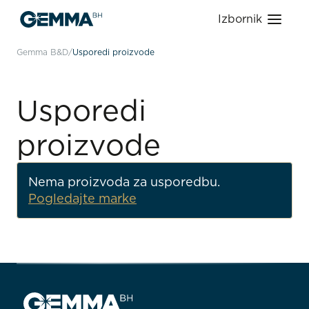
Izbornik
Gemma B&D
Usporedi proizvode
Usporedi
proizvode
Nema proizvoda za usporedbu.
Pogledajte marke