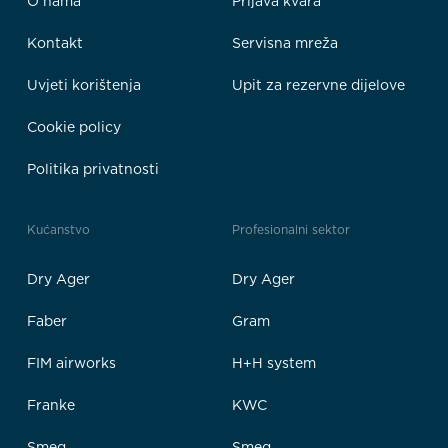
O nama
Prijava kvara
Kontakt
Servisna mreža
Uvjeti korištenja
Upit za rezervne dijelove
Cookie policy
Politika privatnosti
Kućanstvo
Profesionalni sektor
Dry Ager
Dry Ager
Faber
Gram
FIM airworks
H+H system
Franke
KWC
Smeg
Smeg