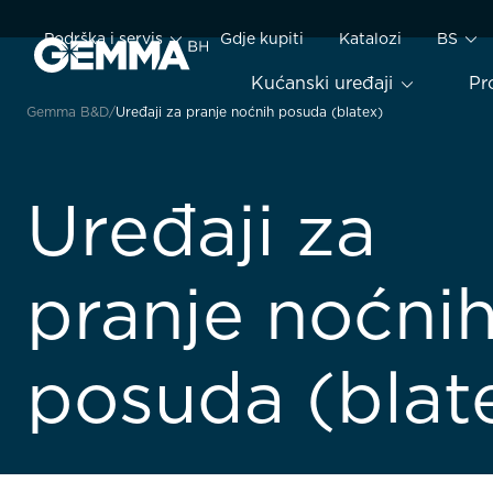
Podrška i servis
Gdje kupiti
Katalozi
BS
Kućanski uređaji
Pr
Gemma B&D
Uređaji za pranje noćnih posuda (blatex)
Uređaji za
pranje noćni
posuda (blat