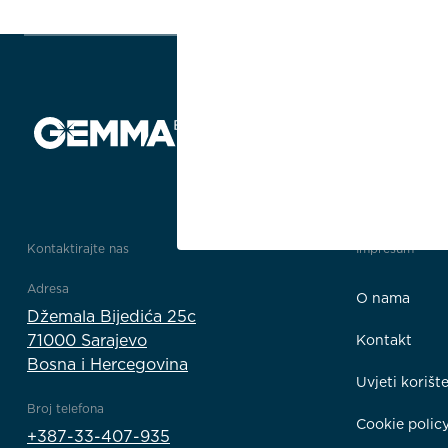
Kontaktirajte nas
Impresum
Adresa
O nama
Džemala Bijedića 25c
71000 Sarajevo
Kontakt
Bosna i Hercegovina
Uvjeti korišt
Broj telefona
Cookie polic
+387-33-407-935