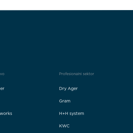
tvo
Profesionalni sektor
er
Dry Ager
Gram
rworks
H+H system
e
KWC