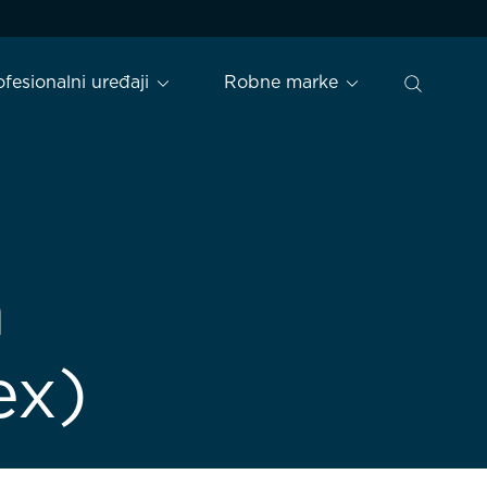
ofesionalni uređaji
Robne marke
h
ex)