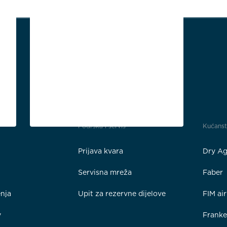
Podrška i servis
Kućans
Prijava kvara
Dry Ag
Servisna mreža
Faber
enja
Upit za rezervne dijelove
FIM ai
y
Frank