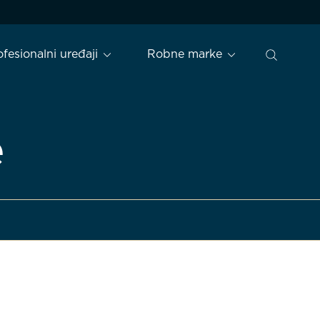
ofesionalni uređaji
Robne marke
e