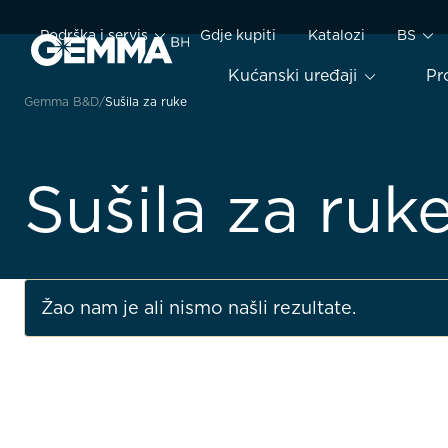
Podrška i servis
Gdje kupiti
Katalozi
BS
Kućanski uređaji
Pr
Gemma B&D
Sušila za ruke
Sušila za ruk
Žao nam je ali nismo našli rezultate.