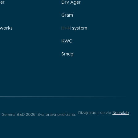
er
Dry Ager
Gram
rworks
H+H system
e
KWC
Smeg
Dizajnirao i razvio
Neuralab
.
 Gemma B&D 2026. Sva prava pridržana.