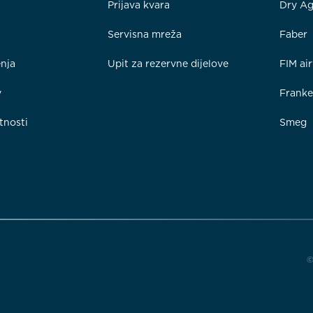
Prijava kvara
Dry Ag
Servisna mreža
Faber
enja
Upit za rezervne dijelove
FIM ai
y
Frank
tnosti
Smeg
©