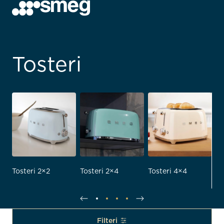
Tosteri
Tosteri 2×2
Tosteri 2×4
Tosteri 4×4
To
Ed
Filteri