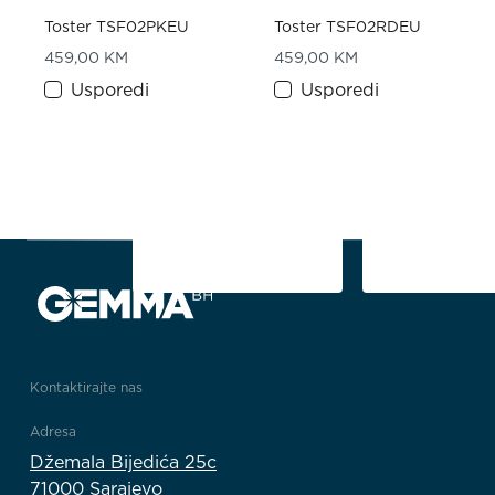
Toster TSF02PKEU
Toster TSF02RDEU
459,00
KM
459,00
KM
Usporedi
Usporedi
1
2
1/2
Kontaktirajte nas
Adresa
Džemala Bijedića 25c
71000 Sarajevo