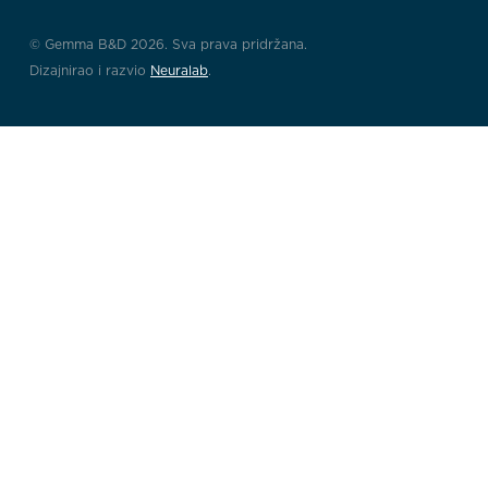
© Gemma B&D 2026. Sva prava pridržana.
Dizajnirao i razvio
Neuralab
.