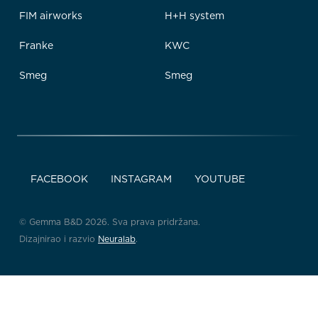
FIM airworks
H+H system
Franke
KWC
Smeg
Smeg
FACEBOOK
INSTAGRAM
YOUTUBE
© Gemma B&D 2026. Sva prava pridržana.
Dizajnirao i razvio
Neuralab
.