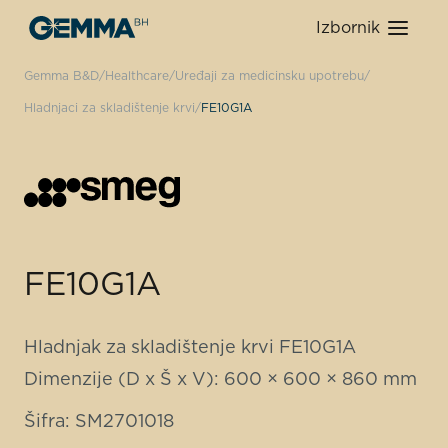
Izbornik
Gemma B&D
Healthcare
Uređaji za medicinsku upotrebu
Hladnjaci za skladištenje krvi
FE10G1A
FE10G1A
Hladnjak za skladištenje krvi FE10G1A
Dimenzije (D x Š x V): 600 × 600 × 860 mm
Šifra: SM2701018