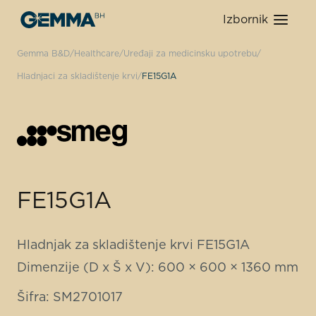
Izbornik
Gemma B&D
Healthcare
Uređaji za medicinsku upotrebu
Hladnjaci za skladištenje krvi
FE15G1A
FE15G1A
Hladnjak za skladištenje krvi FE15G1A
Dimenzije (D x Š x V): 600 × 600 × 1360 mm
Šifra: SM2701017