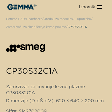
Izbornik
Gemma B&D
Healthcare
Uređaji za medicinsku upotrebu
Zamrzivači za skladištenje krvne plazme
CP30S32C1A
CP30S32C1A
Zamrzivač za čuvanje krvne plazme
CP30S32C1A
Dimenzije (D x Š x V): 620 × 640 × 200 mm
Šifra: SM2702009