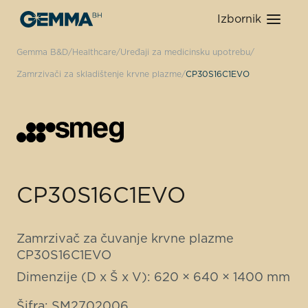
Izbornik
Gemma B&D
Healthcare
Uređaji za medicinsku upotrebu
Zamrzivači za skladištenje krvne plazme
CP30S16C1EVO
CP30S16C1EVO
Zamrzivač za čuvanje krvne plazme
CP30S16C1EVO
Dimenzije (D x Š x V): 620 × 640 × 1400 mm
Šifra: SM2702006