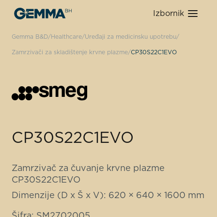
Izbornik
Gemma B&D
Healthcare
Uređaji za medicinsku upotrebu
Zamrzivači za skladištenje krvne plazme
CP30S22C1EVO
CP30S22C1EVO
Zamrzivač za čuvanje krvne plazme
CP30S22C1EVO
Dimenzije (D x Š x V): 620 × 640 × 1600 mm
Šifra: SM2702005