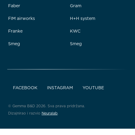
Faber
Gram
FIM airworks
H+H system
Franke
KWC
Smeg
Smeg
FACEBOOK
INSTAGRAM
YOUTUBE
© Gemma B&D 2026. Sva prava pridržana.
Dizajnirao i razvio
Neuralab
.