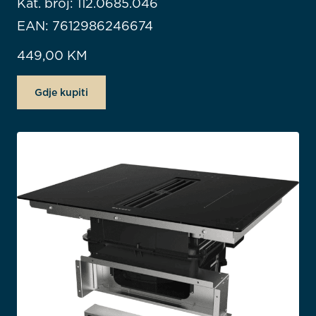
Kat. broj: 112.0685.046
EAN: 7612986246674
449,00
KM
Gdje kupiti