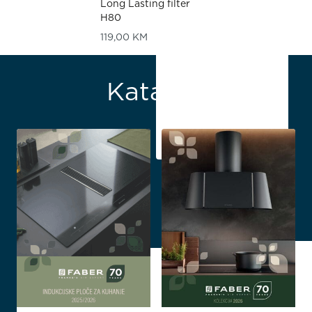
Long Lasting filter
H80
119,00
KM
Katalozi