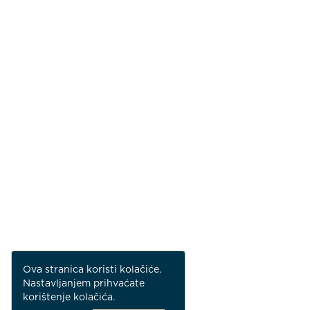
Ova stranica koristi kolačiće.
Nastavljanjem prihvaćate
korištenje kolačića.