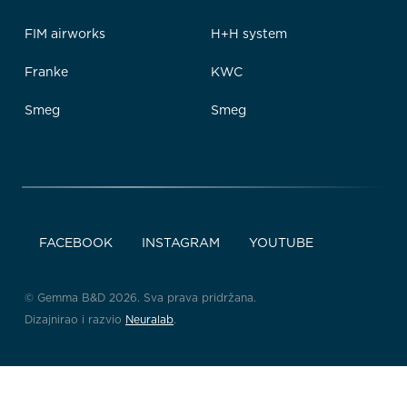
FIM airworks
H+H system
Franke
KWC
Smeg
Smeg
FACEBOOK
INSTAGRAM
YOUTUBE
© Gemma B&D 2026. Sva prava pridržana.
Dizajnirao i razvio
Neuralab
.