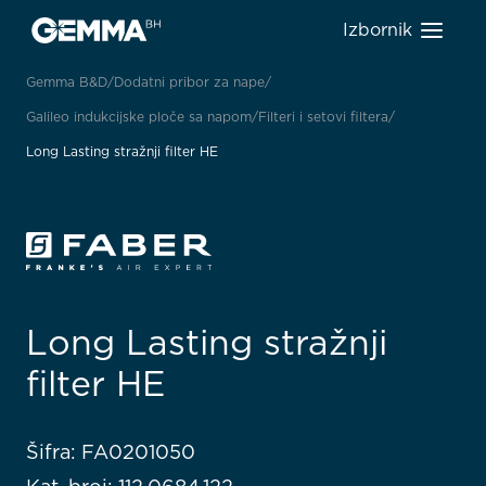
Izbornik
Gemma B&D
Dodatni pribor za nape
Galileo indukcijske ploče sa napom
Filteri i setovi filtera
Long Lasting stražnji filter HE
Long Lasting stražnji
filter HE
Šifra: FA0201050