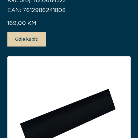
Kat. broj: 112.0684.122
EAN: 7612986241808
169,00
KM
Gdje kupiti