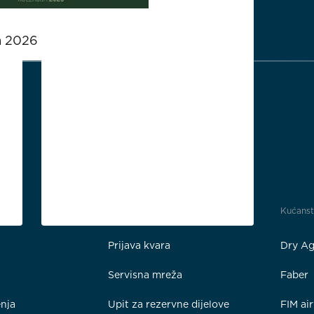
a 2026
Podrška i servis
Kućans
Prijava kvara
Dry Ag
Servisna mreža
Faber
enja
Upit za rezervne dijelove
FIM ai