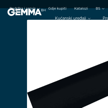
Podrška i servis
Gdje kupiti
Katalozi
BS
Kućanski uređaji
Pr