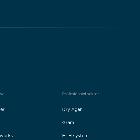
tvo
Profesionalni sektor
er
Dry Ager
Gram
rworks
H+H system