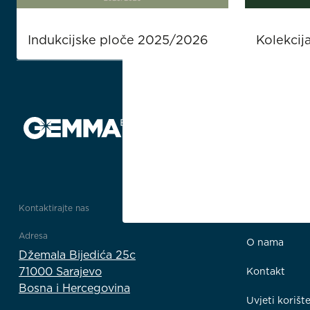
Indukcijske ploče 2025/2026
Kolekcij
Kontaktirajte nas
Impresum
Adresa
O nama
Džemala Bijedića 25c
71000 Sarajevo
Kontakt
Bosna i Hercegovina
Uvjeti korišt