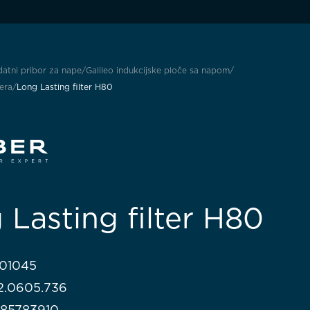
atni pribor za nape
Galileo indukcijske ploče sa napom
tera
Long Lasting filter H80
 Lasting filter H80
201045
112.0605.736
985783910