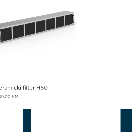
eramički filter H60
09,00
KM