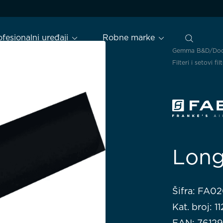
ofesionalni uređaji
Robne marke
Gemma B&D
Dod
Filteri i setovi fil
Long
Šifra: FA0
Kat. broj: 
EAN: 7612