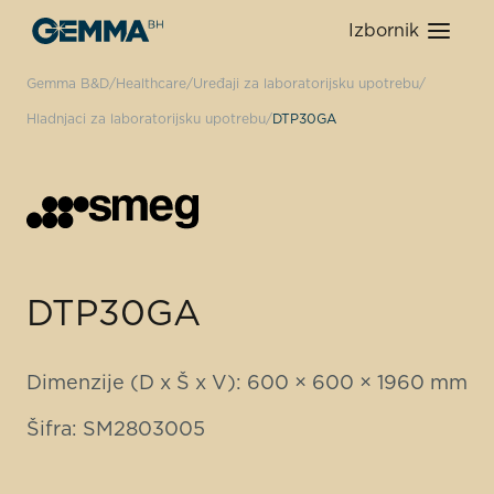
Izbornik
Gemma B&D
Healthcare
Uređaji za laboratorijsku upotrebu
Hladnjaci za laboratorijsku upotrebu
DTP30GA
DTP30GA
Dimenzije (D x Š x V): 600 × 600 × 1960 mm
Šifra: SM2803005