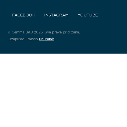
FACEBOOK
INSTAGRAM
YOUTUBE
© Gemma B&D 2026. Sva prava pridržana.
Dizajnirao i razvio
Neuralab
.