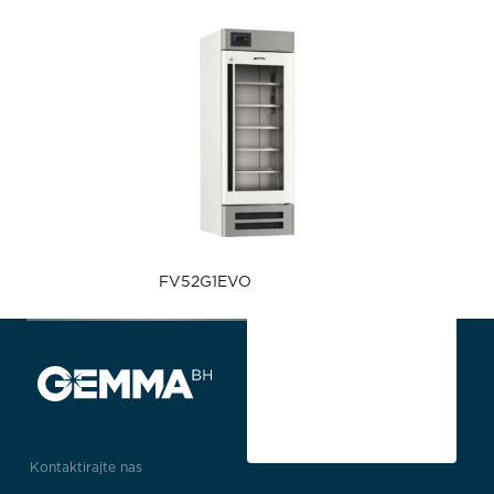
FV52G1EVO
Kontaktirajte nas