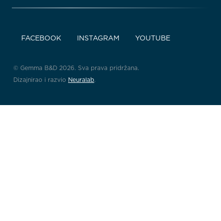
FACEBOOK
INSTAGRAM
YOUTUBE
© Gemma B&D 2026. Sva prava pridržana.
Dizajnirao i razvio
Neuralab
.