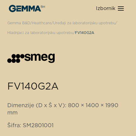
Izbornik
Gemma B&D
Healthcare
Uređaji za laboratorijsku upotrebu
Hladnjaci za laboratorijsku upotrebu
FV140G2A
FV140G2A
Dimenzije (D x Š x V): 800 × 1400 × 1990
mm
Šifra: SM2801001