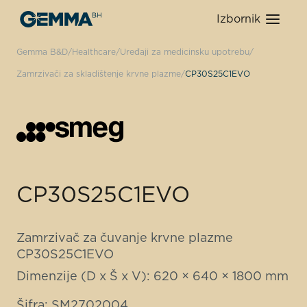
Izbornik
Gemma B&D
Healthcare
Uređaji za medicinsku upotrebu
Zamrzivači za skladištenje krvne plazme
CP30S25C1EVO
CP30S25C1EVO
Zamrzivač za čuvanje krvne plazme
CP30S25C1EVO
Dimenzije (D x Š x V): 620 × 640 × 1800 mm
Šifra: SM2702004