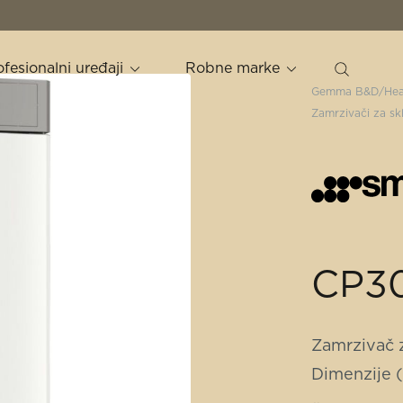
ofesionalni uređaji
Robne marke
Gemma B&D
Hea
Zamrzivači za sk
CP3
Zamrzivač 
Dimenzije 