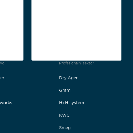
tvo
Profesionalni sektor
er
Dry Ager
Gram
rworks
H+H system
e
KWC
Smeg