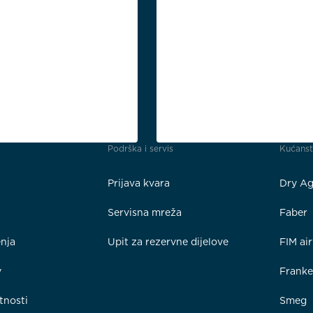
Podrška i servis
Kućans
Prijava kvara
Dry Ag
Servisna mreža
Faber
enja
Upit za rezervne dijelove
FIM ai
y
Frank
tnosti
Smeg