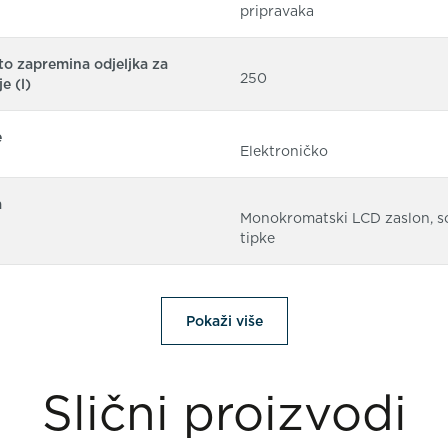
pripravaka
o zapremina odjeljka za
250
e (l)
e
Elektroničko
a
Monokromatski LCD zaslon, s
tipke
Pokaži više
Slični proizvodi