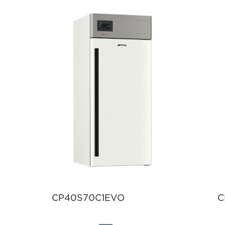
CP40S70C1EVO
C