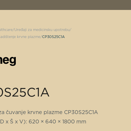
lthcare
Uređaji za medicinsku upotrebu
ladištenje krvne plazme
CP30S25C1A
0S25C1A
za čuvanje krvne plazme CP30S25C1A
(D x Š x V): 620 × 640 × 1800 mm