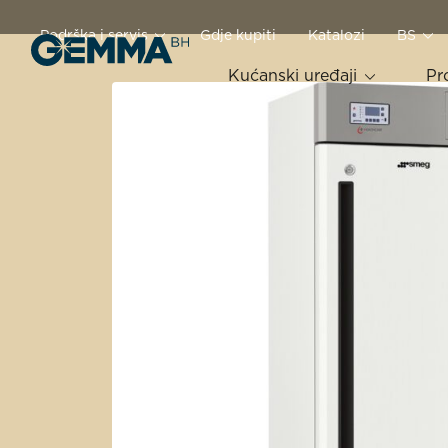
Podrška i servis
Gdje kupiti
Katalozi
BS
Kućanski uređaji
Pr