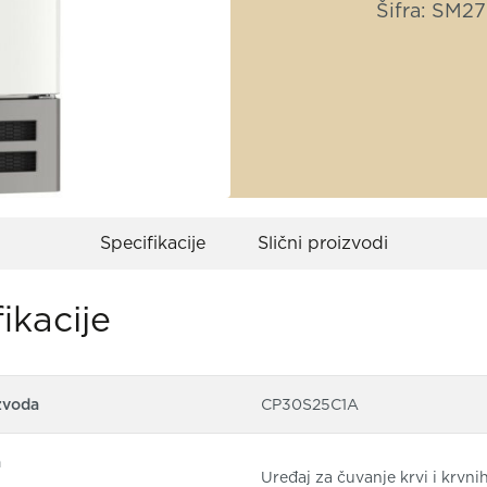
Šifra: SM2
Specifikacije
Slični proizvodi
ikacije
zvoda
CP30S25C1A
a
Uređaj za čuvanje krvi i krvni