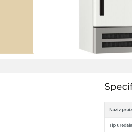
Specif
Naziv proi
Tip uređaj