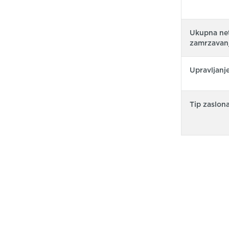
Ukupna net
zamrzavanj
Upravljanj
Tip zaslon