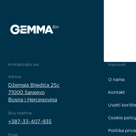
Kontaktirajte nas
Impresum
Adresa
O nama
Džemala Bijedića 25c
71000 Sarajevo
Kontakt
Bosna i Hercegovina
Uvjeti korišt
Broj telefona
Cookie polic
+387-33-407-935
Politika priva
Email