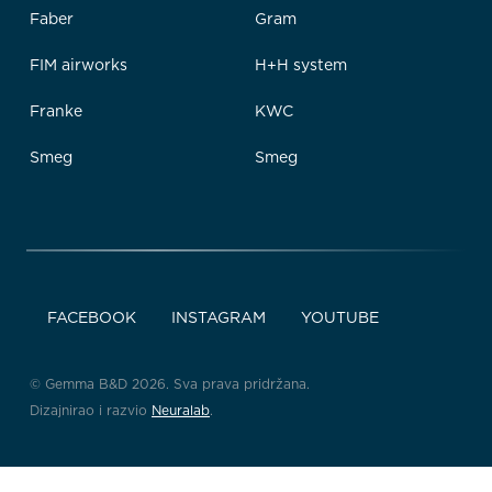
Faber
Gram
FIM airworks
H+H system
Franke
KWC
Smeg
Smeg
FACEBOOK
INSTAGRAM
YOUTUBE
© Gemma B&D 2026. Sva prava pridržana.
Dizajnirao i razvio
Neuralab
.