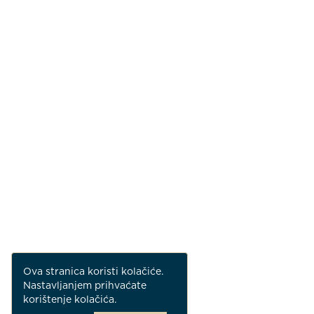
Ova stranica koristi kolačiće.
Nastavljanjem prihvaćate
korištenje kolačića.