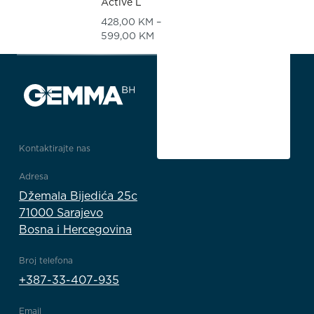
Active L
428,00
KM
–
Price range: 428,00 KM through
599,00
KM
Kontaktirajte nas
Adresa
Džemala Bijedića 25c
71000 Sarajevo
Bosna i Hercegovina
Broj telefona
+387-33-407-935
Email