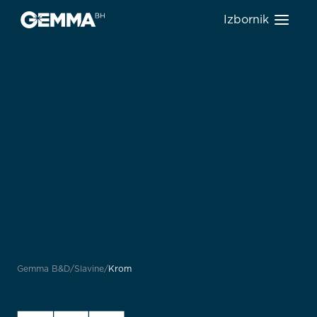
Izbornik
Gemma B&D
Slavine
Krom