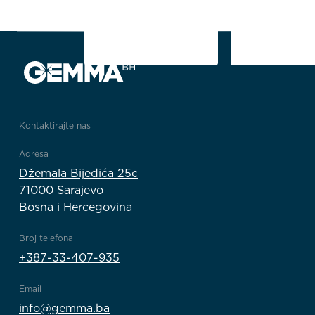
1/2
Kontaktirajte nas
Adresa
Džemala Bijedića 25c
71000 Sarajevo
Bosna i Hercegovina
Broj telefona
+387-33-407-935
Email
info@gemma.ba