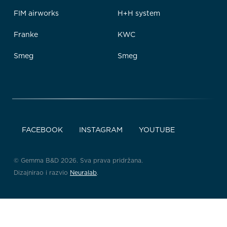
FIM airworks
H+H system
Franke
KWC
Smeg
Smeg
FACEBOOK
INSTAGRAM
YOUTUBE
© Gemma B&D 2026. Sva prava pridržana.
Dizajnirao i razvio
Neuralab
.