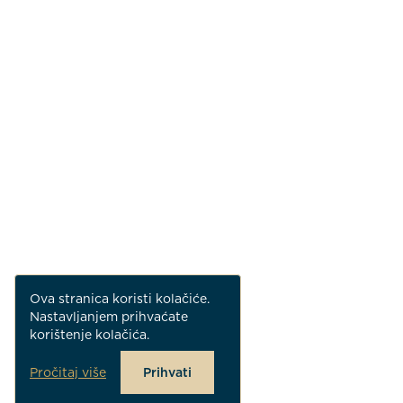
Ova stranica koristi kolačiće.
Nastavljanjem prihvaćate
korištenje kolačića.
Pročitaj više
Prihvati