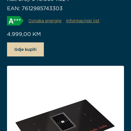
EAN: 7612985743303
Oznaka energije
Informacijski list
4.999,00
KM
Gdje kupiti