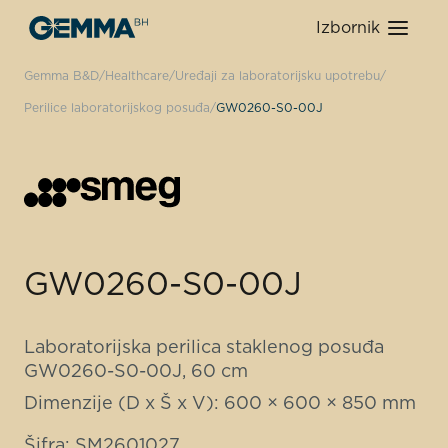
Izbornik
Gemma B&D
Healthcare
Uređaji za laboratorijsku upotrebu
Perilice laboratorijskog posuđa
GW0260-S0-00J
GW0260-S0-00J
Laboratorijska perilica staklenog posuđa
GW0260-S0-00J, 60 cm
Dimenzije (D x Š x V): 600 × 600 × 850 mm
Šifra: SM2601027