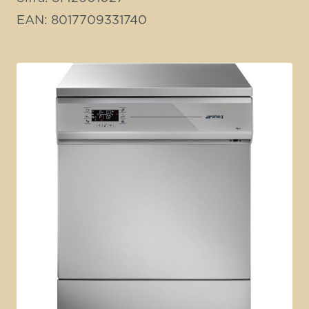
EAN: 8017709331740