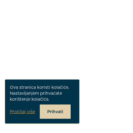
Ova stranica koristi kolačiće.
Nastavljanjem prihvaćate
korištenje kolačića.
Pročitaj više
Prihvati