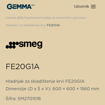
Izbornik
Gemma B&D
Healthcare
Uređaji za medicinsku upotrebu
Hladnjaci za skladištenje krvi
FE20G1A
FE20G1A
Hladnjak za skladištenje krvi FE20G1A
Dimenzije (D x Š x V): 600 × 600 × 1560 mm
Šifra: SM2701016