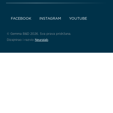
FACEBOOK
INSTAGRAM
YOUTUBE
© Gemma B&D 2026. Sva prava pridržana.
Dizajnirao i razvio
Neuralab
.