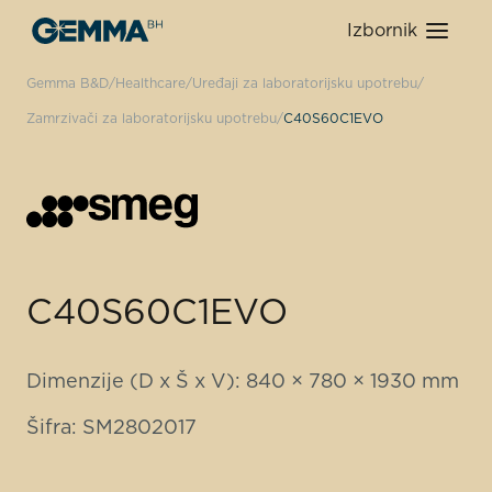
Izbornik
Gemma B&D
Healthcare
Uređaji za laboratorijsku upotrebu
Zamrzivači za laboratorijsku upotrebu
C40S60C1EVO
C40S60C1EVO
Dimenzije (D x Š x V): 840 × 780 × 1930 mm
Šifra: SM2802017