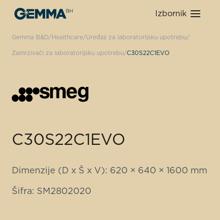
Izbornik
Gemma B&D
Healthcare
Uređaji za laboratorijsku upotrebu
Zamrzivači za laboratorijsku upotrebu
C30S22C1EVO
C30S22C1EVO
Dimenzije (D x Š x V): 620 × 640 × 1600 mm
Šifra: SM2802020