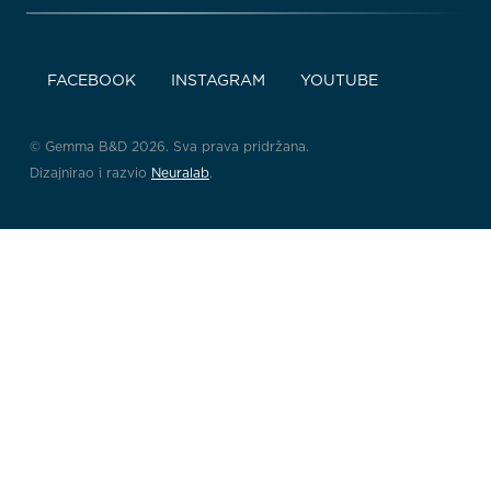
FACEBOOK
INSTAGRAM
YOUTUBE
© Gemma B&D 2026. Sva prava pridržana.
Dizajnirao i razvio
Neuralab
.