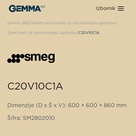
Izbornik
Gemma B&D
Healthcare
Uređaji za laboratorijsku upotrebu
Zamrzivači za laboratorijsku upotrebu
C20V10C1A
C20V10C1A
Dimenzije (D x Š x V): 600 × 600 × 860 mm
Šifra: SM2802010