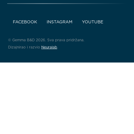
FACEBOOK
INSTAGRAM
YOUTUBE
© Gemma B&D 2026. Sva prava pridržana.
Dizajnirao i razvio
Neuralab
.