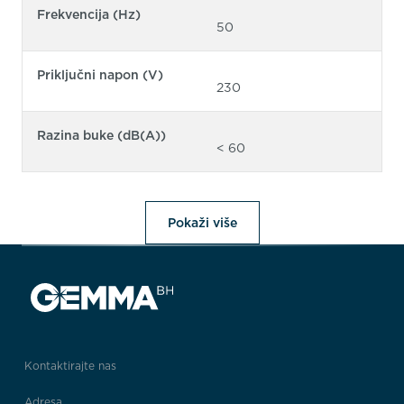
Frekvencija (Hz)
50
Priključni napon (V)
230
Razina buke (dB(A))
< 60
Pokaži više
Kontaktirajte nas
Adresa