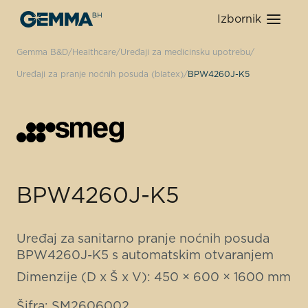
Izbornik
Gemma B&D
Healthcare
Uređaji za medicinsku upotrebu
Uređaji za pranje noćnih posuda (blatex)
BPW4260J-K5
BPW4260J-K5
Uređaj za sanitarno pranje noćnih posuda
BPW4260J-K5 s automatskim otvaranjem
Dimenzije (D x Š x V): 450 × 600 × 1600 mm
Šifra: SM2606002