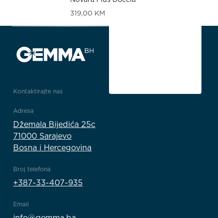
319,00
KM
Kontaktirajte nas
Adresa
Džemala Bijedića 25c
71000 Sarajevo
Bosna i Hercegovina
Broj telefona
+387-33-407-935
Email
info@gemma.ba