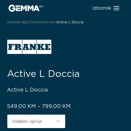
Izbornik
Gemma B&D
Slavine
Krom
Active L Doccia
Active L Doccia
Active L Doccia
Price range: 549,00 K
549,00
KM
–
799,00
KM
Boja proizvoda