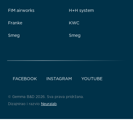
FIM airworks
H+H system
Franke
KWC
Smeg
Smeg
FACEBOOK
INSTAGRAM
YOUTUBE
© Gemma B&D 2026. Sva prava pridržana.
Dizajnirao i razvio
Neuralab
.