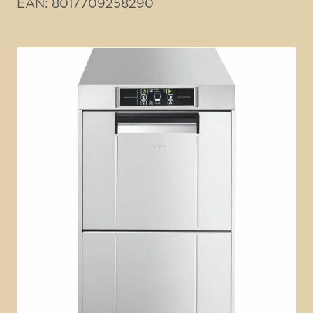
EAN: 8017709258290