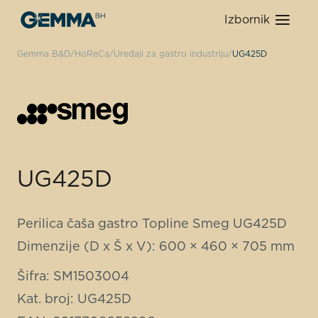
Izbornik
Gemma B&D
HoReCa
Uređaji za gastro industriju
UG425D
UG425D
Perilica čaša gastro Topline Smeg UG425D
Dimenzije (D x Š x V): 600 × 460 × 705 mm
Šifra: SM1503004
Kat. broj: UG425D