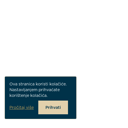
Ova stranica koristi kolačiće.
Nastavljanjem prihvaćate
korištenje kolačića.
Pročitaj više
Prihvati