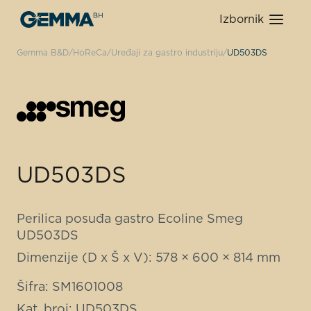
Izbornik
Gemma B&D
HoReCa
Uređaji za gastro industriju
UD503DS
UD503DS
Perilica posuđa gastro Ecoline Smeg
UD503DS
Dimenzije (D x Š x V): 578 × 600 × 814 mm
Šifra: SM1601008
Kat. broj: UD503DS