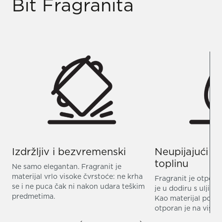
Bit Fragranita
Izdržljiv i bezvremenski
Neupijajući i
toplinu
Ne samo elegantan. Fragranit je
materijal vrlo visoke čvrstoće: ne krha
Fragranit je otpora
se i ne puca čak ni nakon udara teškim
je u dodiru s uljima
predmetima.
Kao materijal pogod
otporan je na visok