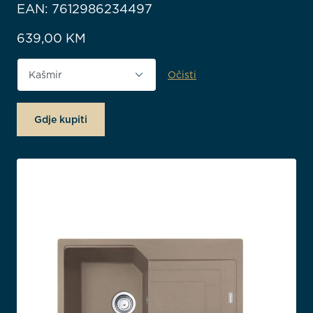
EAN: 7612986234497
639,00
KM
Očisti
Boja proizvoda
Gdje kupiti