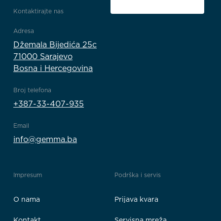
Kontaktirajte nas
Adresa
Džemala Bijedića 25c
71000 Sarajevo
Bosna i Hercegovina
Broj telefona
+387-33-407-935
Email
info@gemma.ba
Impresum
Podrška i servis
O nama
Prijava kvara
Kontakt
Servisna mreža