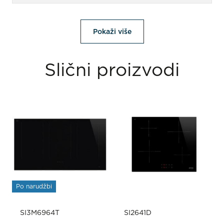
Pokaži više
Slični proizvodi
Po narudžbi
SI3M6964T
SI2641D