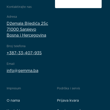
Kontaktirajte nas
Adresa
Džemala Bijedića 25c
71000 Sarajevo
Bosna i Hercegovina
Broj telefona
+387-33-407-935
Email
info@gemma.ba
Impresum
Podrška i servis
O nama
Prijava kvara