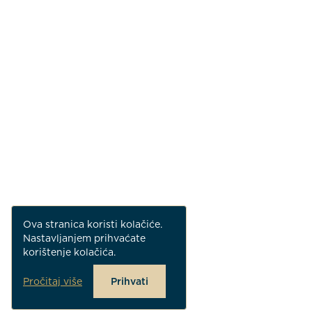
Ova stranica koristi kolačiće.
Nastavljanjem prihvaćate
korištenje kolačića.
Pročitaj više
Prihvati