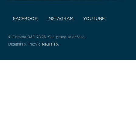
FACEBOOK
INSTAGRAM
YOUTUBE
© Gemma B&D 2026. Sva prava pridržana.
Dizajnirao i razvio
Neuralab
.