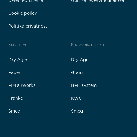
Uvjeti korištenja
Upit za rezervne dijelove
Cookie policy
Politika privatnosti
Kućanstvo
Profesionalni sektor
Dry Ager
Dry Ager
Faber
Gram
FIM airworks
H+H system
Franke
KWC
Smeg
Smeg