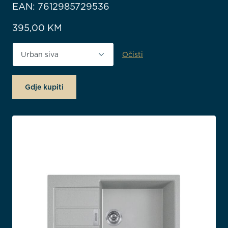
EAN: 7612985729536
395,00
KM
Očisti
Boja proizvoda
Gdje kupiti