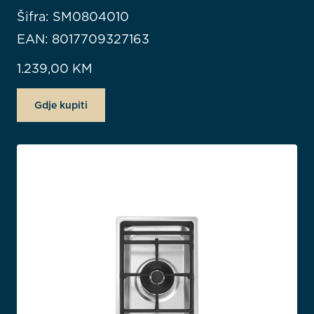
Šifra: SM0804010
EAN: 8017709327163
1.239,00
KM
Gdje kupiti