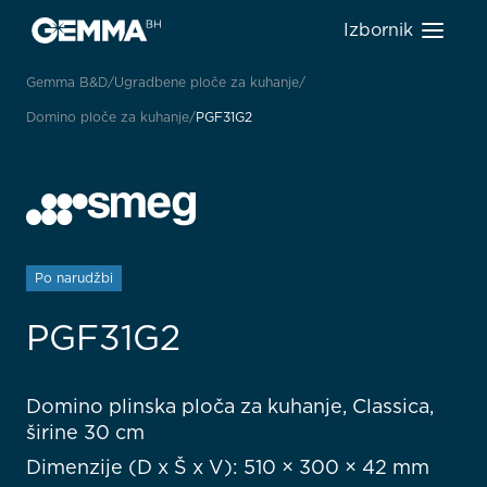
Izbornik
Gemma B&D
Ugradbene ploče za kuhanje
Domino ploče za kuhanje
PGF31G2
Po narudžbi
PGF31G2
Domino plinska ploča za kuhanje, Classica,
širine 30 cm
Dimenzije (D x Š x V): 510 × 300 × 42 mm