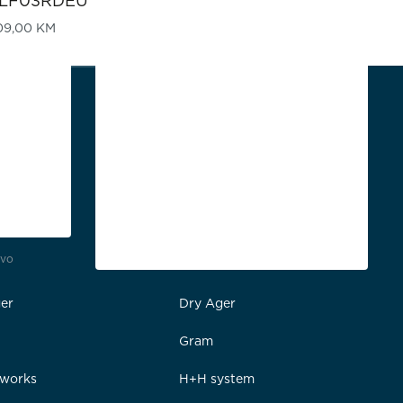
LF03RDEU
09,00
KM
tvo
Profesionalni sektor
er
Dry Ager
Gram
rworks
H+H system