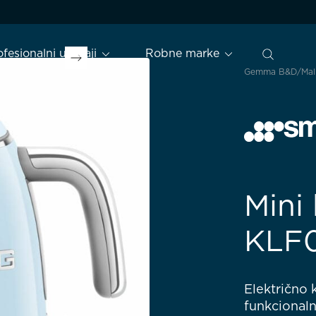
ofesionalni uređaji
Robne marke
Gemma B&D
Mal
Mini
KLF
Električno 
funkcionaln