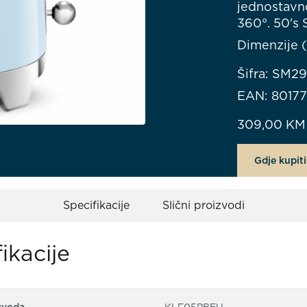
jednostavno
360°. 50's 
Dimenzije 
Šifra: SM2
EAN: 8017
309,00
KM
Gdje kupiti
Specifikacije
Slični proizvodi
ikacije
zvoda
KLF05PBEU