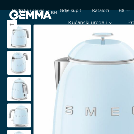
Podrška i servis
Gdje kupiti
Katalozi
BS
Kućanski uređaji
Pr