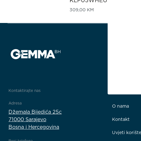
KLF05WHEU
309,00
KM
Kontaktirajte nas
Impresum
Adresa
O nama
Džemala Bijedića 25c
71000 Sarajevo
Kontakt
Bosna i Hercegovina
Uvjeti korišt
Broj telefona