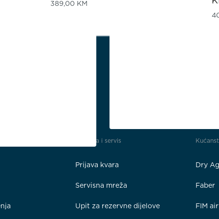
K
389,00
KM
4
Podrška i servis
Kućans
Prijava kvara
Dry Ag
Servisna mreža
Faber
enja
Upit za rezervne dijelove
FIM ai