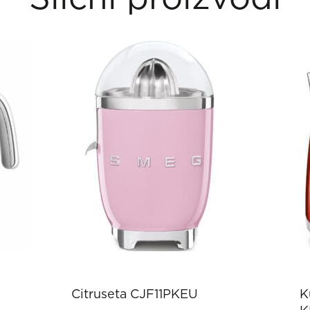
Citruseta CJF11PKEU
K