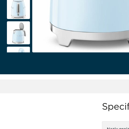
Specif
Naziv proi