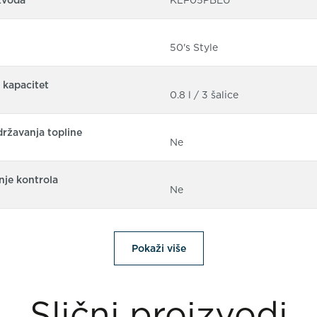
50's Style
 kapacitet
0.8 l / 3 šalice
državanja topline
Ne
nje kontrola
Ne
Pokaži više
Slični proizvodi