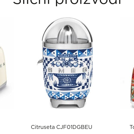
Citruseta CJF01DGBEU
T