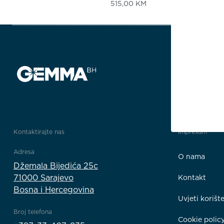
515,00
KM
Kontaktirajte nas
Impresum
Adresa
O nama
Džemala Bijedića 25c
71000 Sarajevo
Kontakt
Bosna i Hercegovina
Uvjeti korišt
Broj telefona
Cookie polic