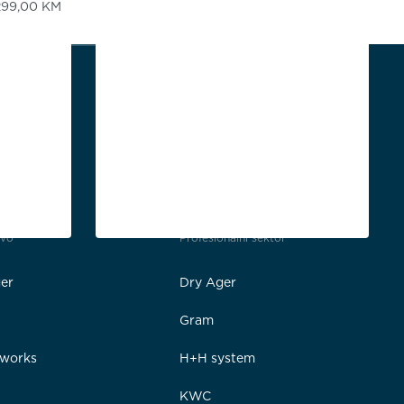
.299,00
KM
tvo
Profesionalni sektor
er
Dry Ager
Gram
rworks
H+H system
e
KWC