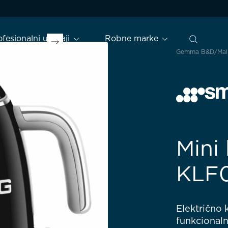
ofesionalni uređaji
Robne marke
Gemma B&D
Mal
Mini
KLF
Električno 
funkcionaln