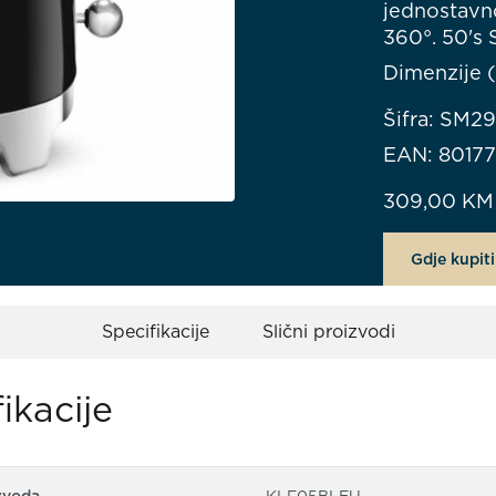
jednostavno
360°. 50's 
Dimenzije 
Šifra: SM2
EAN: 8017
309,00
KM
Gdje kupiti
Specifikacije
Slični proizvodi
ikacije
zvoda
KLF05BLEU