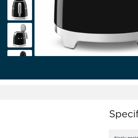
Specif
Naziv proi