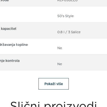
50's Style
 kapacitet
0.8 l / 3 šalice
državanja topline
Ne
nje kontrola
Ne
Pokaži više
Slični proizvodi