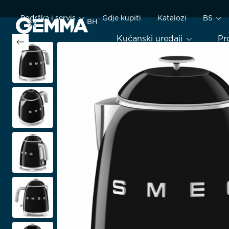
Podrška i servis
Gdje kupiti
Katalozi
BS
Kućanski uređaji
Pr