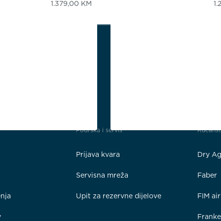
1.379,00
KM
1
Podrška i servis
Kućans
Prijava kvara
Dry Ag
Servisna mreža
Faber
enja
Upit za rezervne dijelove
FIM ai
y
Frank