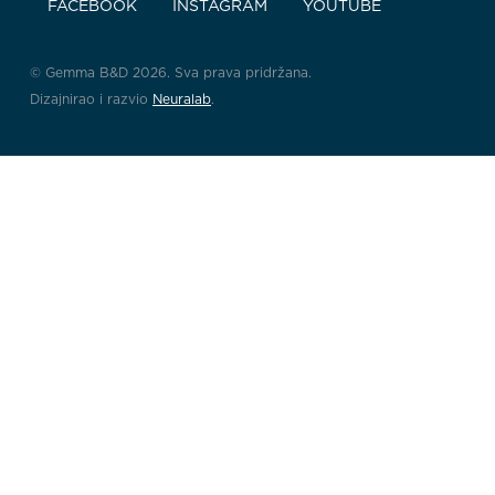
FACEBOOK
INSTAGRAM
YOUTUBE
© Gemma B&D 2026. Sva prava pridržana.
Dizajnirao i razvio
Neuralab
.