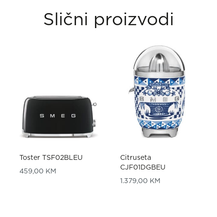
Slični proizvodi
Toster TSF02BLEU
Citruseta
CJF01DGBEU
459,00
KM
1.379,00
KM