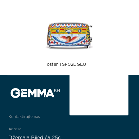
Toster TSF02DGEU
Kontaktirajte nas
Adresa
Džemala Bijedića 25c