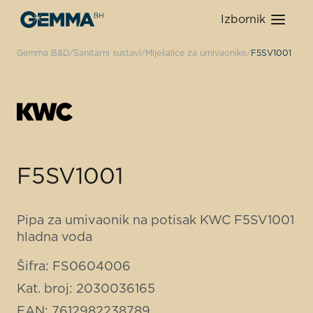
Izbornik
Gemma B&D
Sanitarni sustavi
Miješalice za umivaonike
F5SV1001
F5SV1001
Pipa za umivaonik na potisak KWC F5SV1001
hladna voda
Šifra: FS0604006
Kat. broj: 2030036165
EAN: 7612982238789