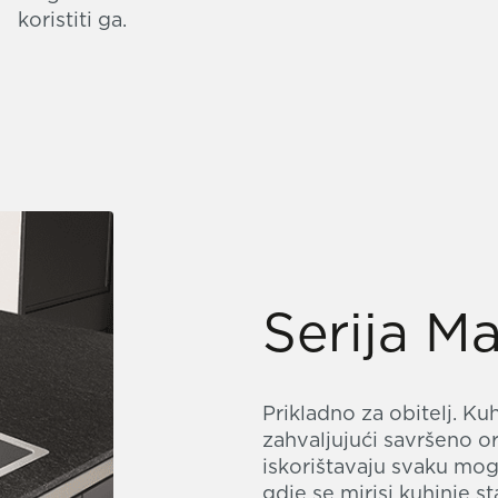
koristiti ga.
Serija Ma
Prikladno za obitelj. Ku
zahvaljujući savršeno o
iskorištavaju svaku mogu
gdje se mirisi kuhinje s