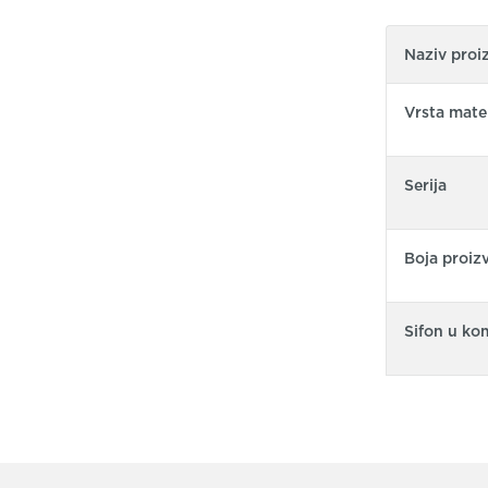
Naziv proi
Vrsta mater
Serija
Boja proiz
Sifon u ko