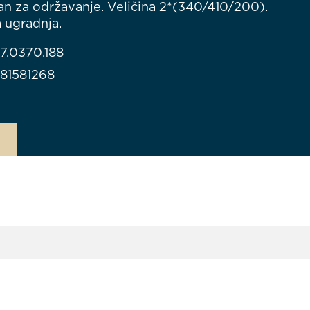
an za održavanje. Veličina 2*(340/410/200).
 ugradnja.
27.0370.188
81581268
M