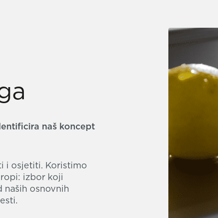
ega
entificira naš koncept
i osjetiti. Koristimo
uropi: izbor koji
d naših osnovnih
esti.