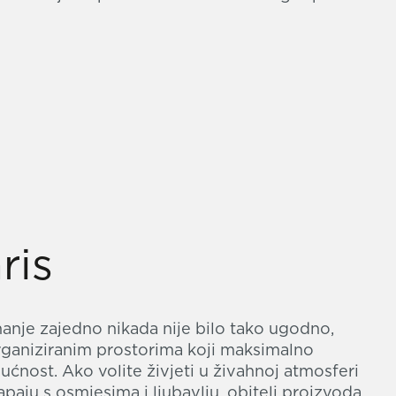
ris
hanje zajedno nikada nije bilo tako ugodno,
rganiziranim prostorima koji maksimalno
ćnost. Ako volite živjeti u živahnoj atmosferi
tapaju s osmjesima i ljubavlju, obitelj proizvoda