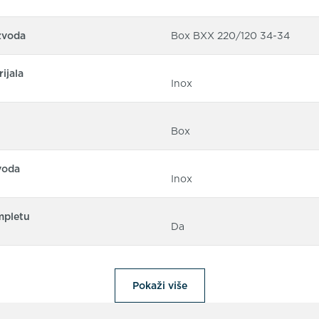
zvoda
Box BXX 220/120 34-34
ijala
Inox
Box
voda
Inox
mpletu
Da
Pokaži više