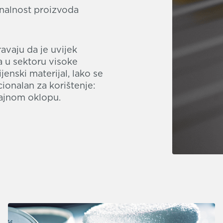
onalnost proizvoda
avaju da je uvijek
a u sektoru visoke
jenski materijal, lako se
kcionalan za korištenje:
sjajnom oklopu.