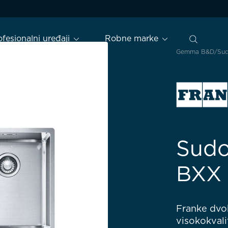
ofesionalni uređaji
Robne marke
Gemma B&D
Sud
Sudo
BXX 
Franke dvo
visokokvali