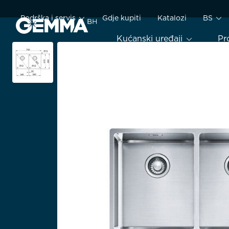
Podrška i servis
Gdje kupiti
Katalozi
BS
Kućanski uređaji
Pr