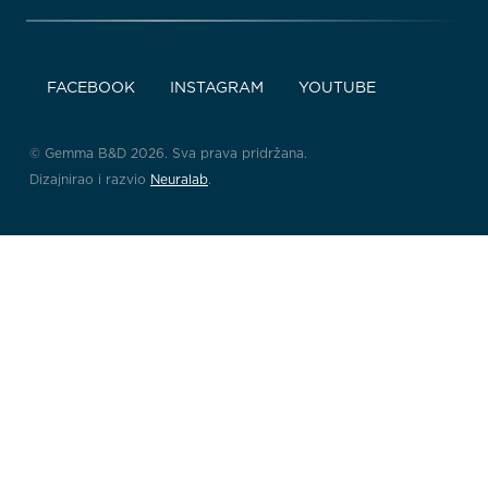
FACEBOOK
INSTAGRAM
YOUTUBE
© Gemma B&D 2026. Sva prava pridržana.
Dizajnirao i razvio
Neuralab
.