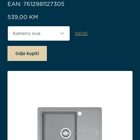
EAN: 7612981127305
539,00
KM
Očisti
Boja proizvoda
Gdje kupiti