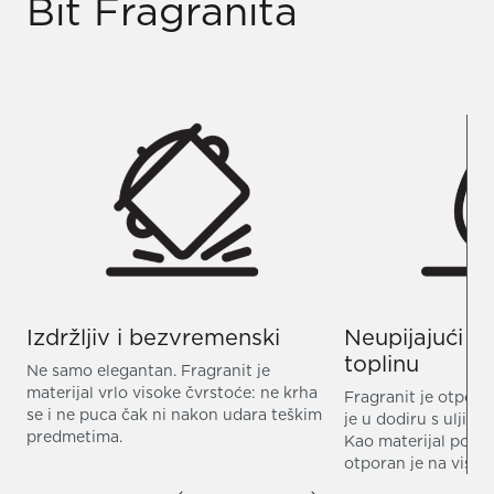
Bit Fragranita
Izdržljiv i bezvremenski
Neupijajući i
toplinu
Ne samo elegantan. Fragranit je
materijal vrlo visoke čvrstoće: ne krha
Fragranit je otpora
se i ne puca čak ni nakon udara teškim
je u dodiru s uljima
predmetima.
Kao materijal pogod
otporan je na visok