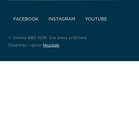
FACEBOOK
INSTAGRAM
YOUTUBE
© Gemma B&D 2026. Sva prava pridržana.
Dizajnirao i razvio
Neuralab
.