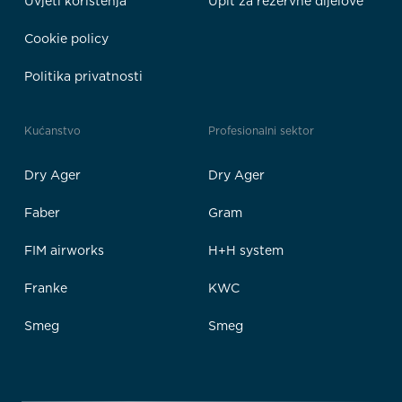
Uvjeti korištenja
Upit za rezervne dijelove
Cookie policy
Politika privatnosti
Kućanstvo
Profesionalni sektor
Dry Ager
Dry Ager
Faber
Gram
FIM airworks
H+H system
Franke
KWC
Smeg
Smeg