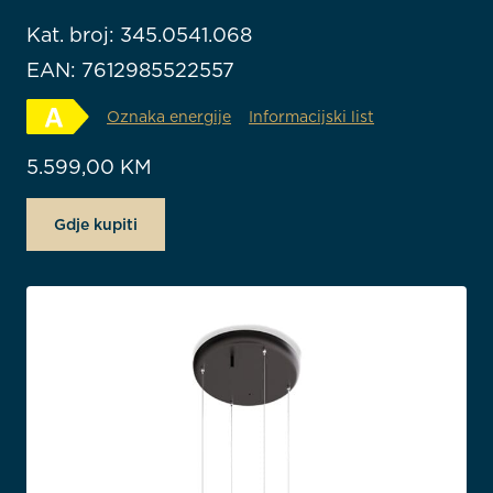
Kat. broj: 345.0541.068
EAN: 7612985522557
Oznaka energije
Informacijski list
5.599,00
KM
Gdje kupiti